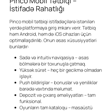
Pinco Mobil Tətbiqi –
İstifadə Rahatlığı
Pinco mobil tətbiqi istifadəçilərə istənilən
yerdə platformaya giriş imkanı verir. Tətbiq
həm Android, həm də iOS cihazları üçün
optimallaşdırılıb. Onun əsas xüsusiyyətləri
bunlardır:
Sadə və intuitiv naviqasiya – əsas
bölmələrə bir toxunuşla çatmaq.
Yüksək sürət – heç bir gecikmə olmadan
işləyir.
Push bildirişlər – bonuslar və yeniliklər
barədə vaxtında məlumat.
Depozit və çıxarış əməliyyatları – tam
funksional.
Oyunların tam kataloqu – masaüstü