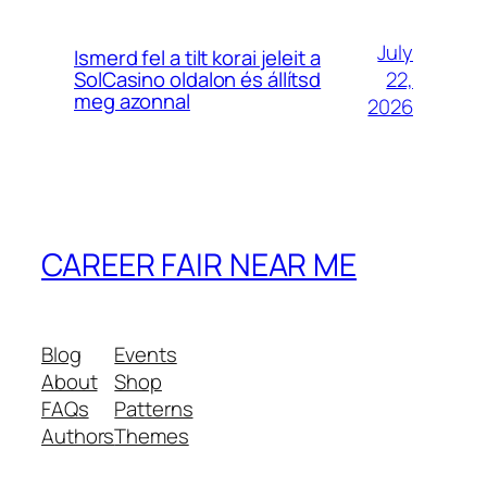
July
Ismerd fel a tilt korai jeleit a
22,
SolCasino oldalon és állítsd
meg azonnal
2026
CAREER FAIR NEAR ME
Blog
Events
About
Shop
FAQs
Patterns
Authors
Themes