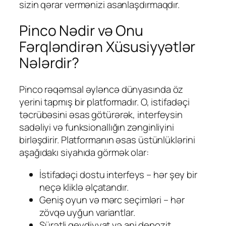
sizin qərar vermənizi asanlaşdırmaqdır.
Pinco Nədir və Onu
Fərqləndirən Xüsusiyyətlər
Nələrdir?
Pinco rəqəmsal əyləncə dünyasında öz
yerini tapmış bir platformadır. O, istifadəçi
təcrübəsini əsas götürərək, interfeysin
sadəliyi və funksionallığın zənginliyini
birləşdirir. Platformanın əsas üstünlüklərini
aşağıdakı siyahıda görmək olar:
İstifadəçi dostu interfeys – hər şey bir
neçə kliklə əlçatandır.
Geniş oyun və mərc seçimləri – hər
zövqə uyğun variantlar.
Sürətli qeydiyyat və ani depozit