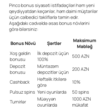
Pinco bonus siyasəti istifadəçiləri həm yeni
qeydiyyatdan keçənlər, həm daimi müştərilər
üçün cəlbedici təkliflərlə təmin edir.
Aşağıdakı cədvəldə əsas bonus növlərini
görə bilərsiniz:
Maksimum
Bonus Növü
Şərtlər
Məbləğ
Xoş gəldin
İlk depozit üçün
500 AZN
bonusu
100%
Depozit
Müntəzəm
200 AZN
bonusu
depozitlər üçün
Həftəlik itkilərə
Cashback
10%
görə
Pulsuz spins
Yeni oyunlarda
50 spins
Müəyyən
1000 AZN
Turnirlər
oyunlarda
mükafat