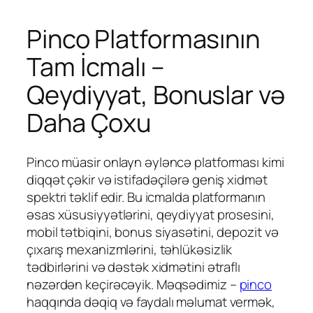
Pinco Platformasının
Tam İcmalı –
Qeydiyyat, Bonuslar və
Daha Çoxu
Pinco müasir onlayn əyləncə platforması kimi
diqqət çəkir və istifadəçilərə geniş xidmət
spektri təklif edir. Bu icmalda platformanın
əsas xüsusiyyətlərini, qeydiyyat prosesini,
mobil tətbiqini, bonus siyasətini, depozit və
çıxarış mexanizmlərini, təhlükəsizlik
tədbirlərini və dəstək xidmətini ətraflı
nəzərdən keçirəcəyik. Məqsədimiz –
pinco
haqqında dəqiq və faydalı məlumat vermək,