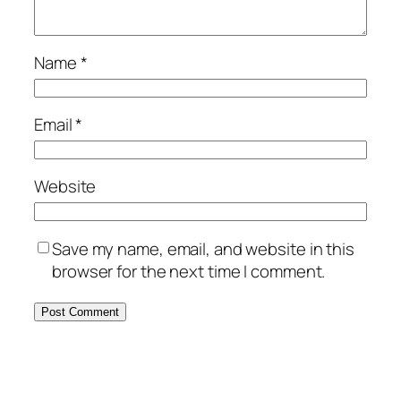
Name
*
Email
*
Website
Save my name, email, and website in this
browser for the next time I comment.