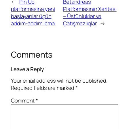
←
Pin Up
Betandreas
platformasına yeni
Platformasının Xəritəsi
başlayanlar üçün
– Üstünlüklər və
addım-addım icmal
Çatışmazlıqlar
→
Comments
Leave a Reply
Your email address will not be published.
Required fields are marked
*
Comment
*