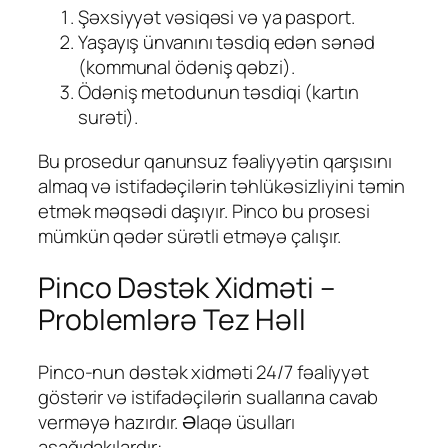
Şəxsiyyət vəsiqəsi və ya pasport.
Yaşayış ünvanını təsdiq edən sənəd
(kommunal ödəniş qəbzi).
Ödəniş metodunun təsdiqi (kartın
surəti).
Bu prosedur qanunsuz fəaliyyətin qarşısını
almaq və istifadəçilərin təhlükəsizliyini təmin
etmək məqsədi daşıyır. Pinco bu prosesi
mümkün qədər sürətli etməyə çalışır.
Pinco Dəstək Xidməti –
Problemlərə Tez Həll
Pinco-nun dəstək xidməti 24/7 fəaliyyət
göstərir və istifadəçilərin suallarına cavab
verməyə hazırdır. Əlaqə üsulları
aşağıdakılardır: