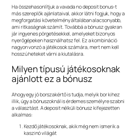
Ha összehasonlítjuk a vavada no deposit bonus-t
más szereplők ajánlataival, akkor látni fogjuk, hogy a
megforgatási követelmény általában alacsonyabb,
ami ritkaságnak számít. Továbbá a bónusz gyakran
jár ingyenes pörgetésekkel, amelyeket bizonyos
nyerőgépeken használhatsz fel. Ez a kombináció
nagyon vonzó a játékosok számára, mert nem kell
hosszú heteket várni a kiutalásra.
Milyen típusú játékosoknak
ajánlott ez a bónusz
Ahogy egy jó borszakértő is tudja, melyik bor kihez
illik, úgy a bónuszoknál is érdemes személyre szabni
a választást. A deposit nélküli bónusz kifejezetten
alkalmas:
Kezdő játékosoknak, akik még nem ismerik a
kaszinó világát