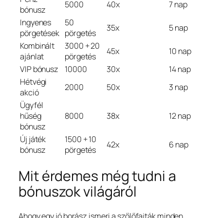
5000
40x
7 nap
bónusz
Ingyenes
50
35x
5 nap
pörgetések
pörgetés
Kombinált
3000 + 20
45x
10 nap
ajánlat
pörgetés
VIP bónusz
10000
30x
14 nap
Hétvégi
2000
50x
3 nap
akció
Ügyfél
hűség
8000
38x
12 nap
bónusz
Új játék
1500 + 10
42x
6 nap
bónusz
pörgetés
Mit érdemes még tudni a
bónuszok világáról
Ahogy egy jó borász ismeri a szőlőfajták minden