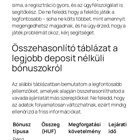
sima, a regisztráció gyors, és az ügyfélszolgálat is
segítőkész. De ne feledd, hogy a felelős játék a
legfontosabb – soha ne költs többet, mint amennyit
megengedhetsz magadnak, és ha úgy érzed, hogy a
játék problémát okoz, kérj segítséget.
Összehasonlító táblázat a
legjobb deposit nélküli
bónuszokról
Az alábbi táblázatban bemutatom a legfontosabb
jellemzőket, amelyek alapján összehasonlíthatod a
vavada ajánlatát más szereplőkkel. Ne feledd, hogy
az adatok folyamatosan változhatnak, ezért mindig
ellenőrizd a friss információkat.
Bónusz
Összeg
Megforgatási
Lejárati
típusa
(HUF)
követelmény
idő
Pénz