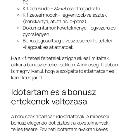
Ft)
Kifizetesi ido – 24-48 ora elfogadhato
Kifizetesi modok – legyen tobb valasztek
(bankkartya, atutalas, e-penz)
Dokumentumok kovetelmenye – egyszeru es
gyors legyen
Bonus jogosultsag elvesztesenek feltetelei –
vilagosak es atlathatoak
Ha a kifizetesi feltetelek szigoruak es limitaltak,
akkor a bonusz erteke csokken. A minoseg itt abban
is megnyilvanul, hogy a szolgaltato atlathatoan es
korrekten jar el.
Idotartam es a bonusz
ertekenek valtozasa
A bonuszok altalaban idokorlatosak. A minosegi
bonusz elegendo idot biztosit a kovetelmenyek
teljesitesere. Egy heti idotartam gyakran keves