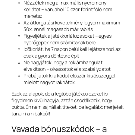
Nézzétek meg a maximális nyeremény
korlátot – van, ahol 10 ezer forint fölé nem
mehetsz
Az átforgatási követelmény legyen maximum
30x, ennél magasabb már rablás
Figyeljétek a játékkorlátozásokat – egyes
nyerőgépek nem számítanak bele
Időkorlát: ha 7 napon belül kell lejátszanod, az
csak a gyors döntésre épít
Ne hagyjátok, hogy a reklámhangulat
elvakítson – olvassátok el a szabályzatot
Próbáljátok ki a kódot először kis összeggel,
mielőtt nagyot raknátok
Ezek az alapok, de a legtöbb játékos ezeket is
figyelmen kívül hagyja, aztán csodálkozik, hogy
bukta. Én nem sajnállak titeket, de legalább merjetek
tanulni a hibákból!
Vavada bónuszkódok – a