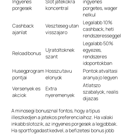
Ingyenes
Slot jatekokra
ingyenes
porgesek
koncentral
porgetes, wager
nelkul
Legalabb 10%
Cashback
Veszteseg utan
cashback, heti
ajanlat
visszajaro
rendszeresseggel
Legalabb 50%
Ujratoltoknek
egyezes,
Reload bonus
szant
rendszeres
idopontokban
Husegprogram
Hosszu tavu
Pontok atvaltasi
pontjai
elonyok
aranya jo legyen
Atlatszo
Versenyek es
Extra
szabalyok, realis
akciok
nyeremenyek
dijazas
A minosegi bonusznal fontos, hogy a tipus
illeszkedjen a jatekos preferenciaihoz. Ha valaki
inkabb slotozik, az ingyenes porgesek a legjobbak.
Ha sportfogadast kedvel, a befizetesi bonus jobb