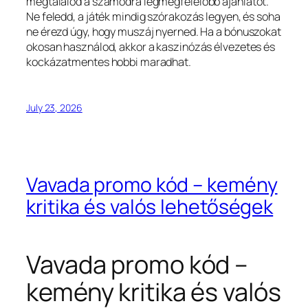
megtalálod a számodra legmegfelelőbb ajánlatot.
Ne feledd, a játék mindig szórakozás legyen, és soha
ne érezd úgy, hogy muszáj nyerned. Ha a bónuszokat
okosan használod, akkor a kaszinózás élvezetes és
kockázatmentes hobbi maradhat.
July 23, 2026
Vavada promo kód – kemény
kritika és valós lehetőségek
Vavada promo kód –
kemény kritika és valós