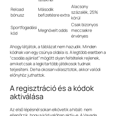
Alacsony
Reload
Második
százalék, 25%
bónusz
befizetésre extra
körül
Csak bizonyos
Sportfogadási
Megnövelt odds
meccsekre
kód
érvényes
Ahogy látjátok, a táblázat nem hazudik. Minden
kódnak van egy csúnya oldala is. A legtöbb esetben a
“csodás ajánlat” mögött olyan feltételek rejlenek,
amiket csak a legkitartóbb játékosok tudnak
teljesíteni. De ha okosan választotok, akkor valódi
előnyhöz juthattok.
A regisztráció és a kódok
aktiválása
Az első lépésnél sokan elkövetik a hibát: nem
ellenőrzik, hogy a kód valóban aktív-e. A Vavada