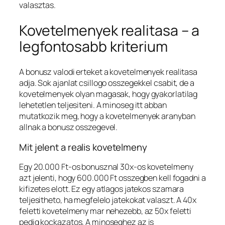
valasztas.
Kovetelmenyek realitasa – a
legfontosabb kriterium
A bonusz valodi erteket a kovetelmenyek realitasa
adja. Sok ajanlat csillogo osszegekkel csabit, de a
kovetelmenyek olyan magasak, hogy gyakorlatilag
lehetetlen teljesiteni. A minoseg itt abban
mutatkozik meg, hogy a kovetelmenyek aranyban
allnak a bonusz osszegevel.
Mit jelent a realis kovetelmeny
Egy 20.000 Ft-os bonusznal 30x-os kovetelmeny
azt jelenti, hogy 600.000 Ft osszegben kell fogadni a
kifizetes elott. Ez egy atlagos jatekos szamara
teljesitheto, ha megfelelo jatekokat valaszt. A 40x
feletti kovetelmeny mar nehezebb, az 50x feletti
pedig kockazatos. A minoseghez az is