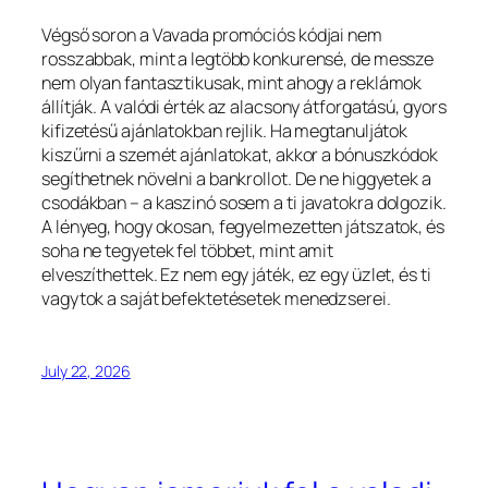
Végső soron a Vavada promóciós kódjai nem
rosszabbak, mint a legtöbb konkurensé, de messze
nem olyan fantasztikusak, mint ahogy a reklámok
állítják. A valódi érték az alacsony átforgatású, gyors
kifizetésű ajánlatokban rejlik. Ha megtanuljátok
kiszűrni a szemét ajánlatokat, akkor a bónuszkódok
segíthetnek növelni a bankrollot. De ne higgyetek a
csodákban – a kaszinó sosem a ti javatokra dolgozik.
A lényeg, hogy okosan, fegyelmezetten játszatok, és
soha ne tegyetek fel többet, mint amit
elveszíthettek. Ez nem egy játék, ez egy üzlet, és ti
vagytok a saját befektetésetek menedzserei.
July 22, 2026