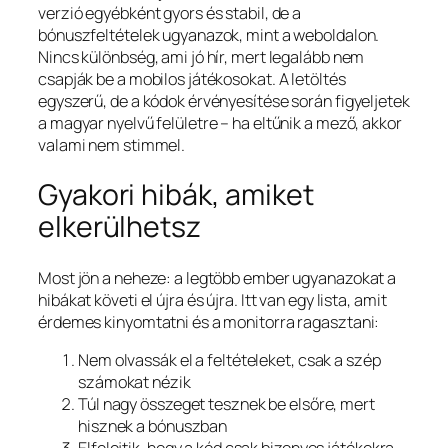
verzió egyébként gyors és stabil, de a
bónuszfeltételek ugyanazok, mint a weboldalon.
Nincs különbség, ami jó hír, mert legalább nem
csapják be a mobilos játékosokat. A letöltés
egyszerű, de a kódok érvényesítése során figyeljetek
a magyar nyelvű felületre – ha eltűnik a mező, akkor
valami nem stimmel.
Gyakori hibák, amiket
elkerülhetsz
Most jön a neheze: a legtöbb ember ugyanazokat a
hibákat követi el újra és újra. Itt van egy lista, amit
érdemes kinyomtatni és a monitorra ragasztani:
Nem olvassák el a feltételeket, csak a szép
számokat nézik
Túl nagy összeget tesznek be elsőre, mert
hisznek a bónuszban