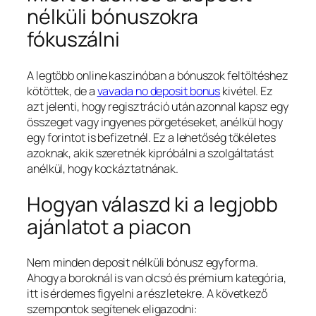
nélküli bónuszokra
fókuszálni
A legtöbb online kaszinóban a bónuszok feltöltéshez
kötöttek, de a
vavada no deposit bonus
kivétel. Ez
azt jelenti, hogy regisztráció után azonnal kapsz egy
összeget vagy ingyenes pörgetéseket, anélkül hogy
egy forintot is befizetnél. Ez a lehetőség tökéletes
azoknak, akik szeretnék kipróbálni a szolgáltatást
anélkül, hogy kockáztatnának.
Hogyan válaszd ki a legjobb
ajánlatot a piacon
Nem minden deposit nélküli bónusz egyforma.
Ahogy a boroknál is van olcsó és prémium kategória,
itt is érdemes figyelni a részletekre. A következő
szempontok segítenek eligazodni: