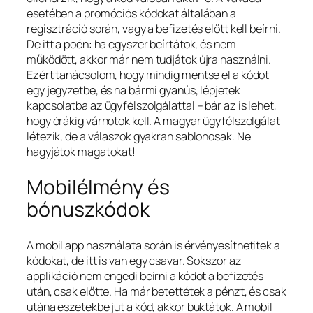
esetében a promóciós kódokat általában a
regisztráció során, vagy a befizetés előtt kell beírni.
De itt a poén: ha egyszer beírtátok, és nem
működött, akkor már nem tudjátok újra használni.
Ezért tanácsolom, hogy mindig mentse el a kódot
egy jegyzetbe, és ha bármi gyanús, lépjetek
kapcsolatba az ügyfélszolgálattal – bár az is lehet,
hogy órákig várnotok kell. A magyar ügyfélszolgálat
létezik, de a válaszok gyakran sablonosak. Ne
hagyjátok magatokat!
Mobilélmény és
bónuszkódok
A mobil app használata során is érvényesíthetitek a
kódokat, de itt is van egy csavar. Sokszor az
applikáció nem engedi beírni a kódot a befizetés
után, csak előtte. Ha már betettétek a pénzt, és csak
utána eszetekbe jut a kód, akkor buktátok. A mobil