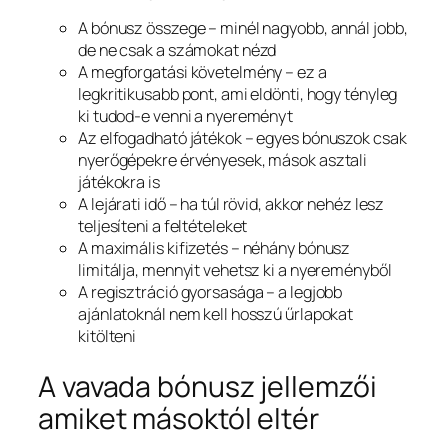
A bónusz összege – minél nagyobb, annál jobb,
de ne csak a számokat nézd
A megforgatási követelmény – ez a
legkritikusabb pont, ami eldönti, hogy tényleg
ki tudod-e venni a nyereményt
Az elfogadható játékok – egyes bónuszok csak
nyerőgépekre érvényesek, mások asztali
játékokra is
A lejárati idő – ha túl rövid, akkor nehéz lesz
teljesíteni a feltételeket
A maximális kifizetés – néhány bónusz
limitálja, mennyit vehetsz ki a nyereményből
A regisztráció gyorsasága – a legjobb
ajánlatoknál nem kell hosszú űrlapokat
kitölteni
A vavada bónusz jellemzői
amiket másoktól eltér