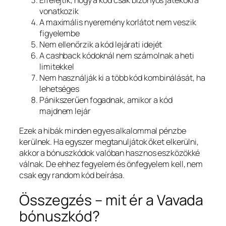
Elfelejtik, hogy a kód csak bizonyos játékokra
vonatkozik
A maximális nyeremény korlátot nem veszik
figyelembe
Nem ellenőrzik a kód lejárati idejét
A cashback kódoknál nem számolnak a heti
limitekkel
Nem használják ki a több kód kombinálását, ha
lehetséges
Pánikszerűen fogadnak, amikor a kód
majdnem lejár
Ezek a hibák minden egyes alkalommal pénzbe
kerülnek. Ha egyszer megtanuljátok őket elkerülni,
akkor a bónuszkódok valóban hasznos eszközökké
válnak. De ehhez fegyelem és önfegyelem kell, nem
csak egy random kód beírása.
Összegzés – mit ér a Vavada
bónuszkód?