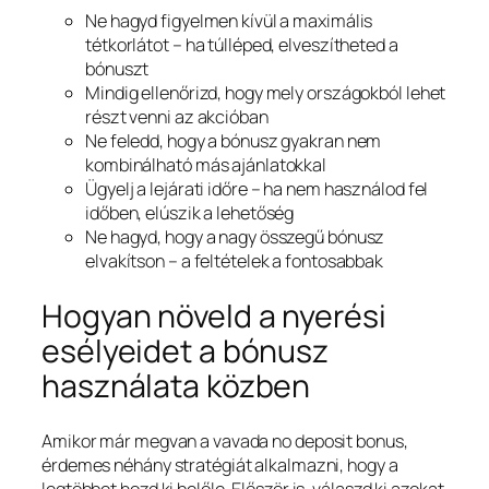
Ne hagyd figyelmen kívül a maximális
tétkorlátot – ha túlléped, elveszítheted a
bónuszt
Mindig ellenőrizd, hogy mely országokból lehet
részt venni az akcióban
Ne feledd, hogy a bónusz gyakran nem
kombinálható más ajánlatokkal
Ügyelj a lejárati időre – ha nem használod fel
időben, elúszik a lehetőség
Ne hagyd, hogy a nagy összegű bónusz
elvakítson – a feltételek a fontosabbak
Hogyan növeld a nyerési
esélyeidet a bónusz
használata közben
Amikor már megvan a vavada no deposit bonus,
érdemes néhány stratégiát alkalmazni, hogy a