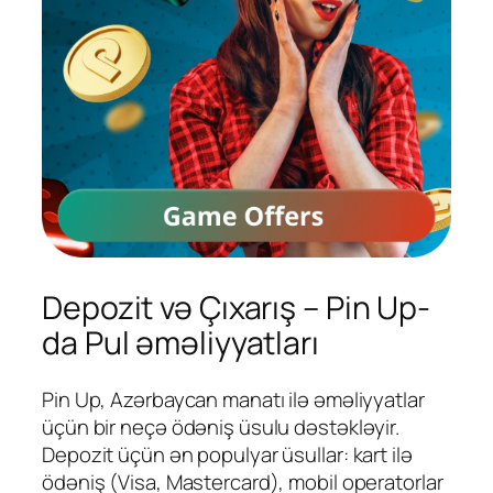
Depozit və Çıxarış – Pin Up-
da Pul əməliyyatları
Pin Up, Azərbaycan manatı ilə əməliyyatlar
üçün bir neçə ödəniş üsulu dəstəkləyir.
Depozit üçün ən populyar üsullar: kart ilə
ödəniş (Visa, Mastercard), mobil operatorlar