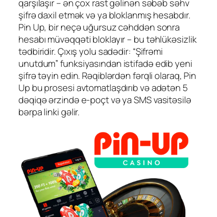
qarşılaşır – ən çox rast gəlinən səbəb səhv
şifrə daxil etmək və ya bloklanmış hesabdır.
Pin Up, bir neçə uğursuz cəhddən sonra
hesabı müvəqqəti bloklayır – bu təhlükəsizlik
tədbiridir. Çıxış yolu sadədir: “Şifrəmi
unutdum” funksiyasından istifadə edib yeni
şifrə təyin edin. Rəqiblərdən fərqli olaraq, Pin
Up bu prosesi avtomatlaşdırıb və adətən 5
dəqiqə ərzində e-poçt və ya SMS vasitəsilə
bərpa linki gəlir.