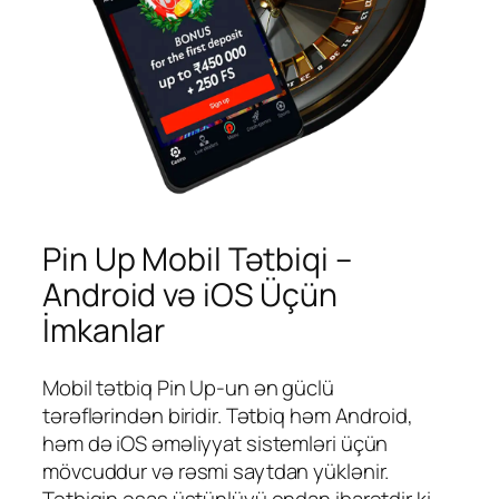
Pin Up Mobil Tətbiqi –
Android və iOS Üçün
İmkanlar
Mobil tətbiq Pin Up-un ən güclü
tərəflərindən biridir. Tətbiq həm Android,
həm də iOS əməliyyat sistemləri üçün
mövcuddur və rəsmi saytdan yüklənir.