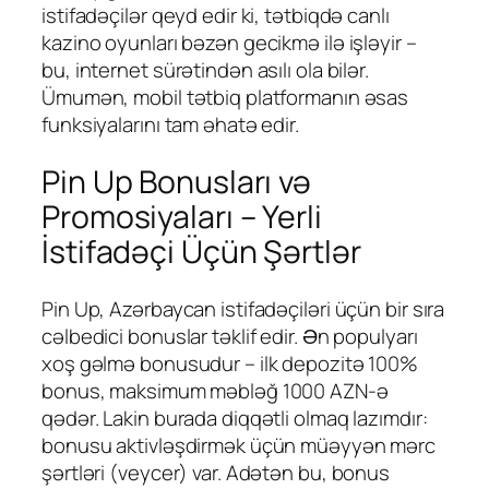
istifadəçilər qeyd edir ki, tətbiqdə canlı
kazino oyunları bəzən gecikmə ilə işləyir –
bu, internet sürətindən asılı ola bilər.
Ümumən, mobil tətbiq platformanın əsas
funksiyalarını tam əhatə edir.
Pin Up Bonusları və
Promosiyaları – Yerli
İstifadəçi Üçün Şərtlər
Pin Up, Azərbaycan istifadəçiləri üçün bir sıra
cəlbedici bonuslar təklif edir. Ən populyarı
xoş gəlmə bonusudur – ilk depozitə 100%
bonus, maksimum məbləğ 1000 AZN-ə
qədər. Lakin burada diqqətli olmaq lazımdır:
bonusu aktivləşdirmək üçün müəyyən mərc
şərtləri (veycer) var. Adətən bu, bonus