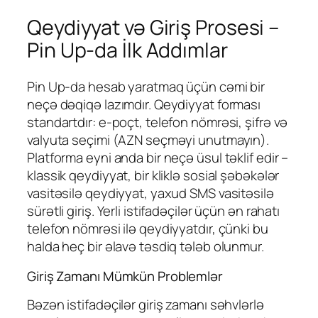
Qeydiyyat və Giriş Prosesi –
Pin Up-da İlk Addımlar
Pin Up-da hesab yaratmaq üçün cəmi bir
neçə dəqiqə lazımdır. Qeydiyyat forması
standartdır: e-poçt, telefon nömrəsi, şifrə və
valyuta seçimi (AZN seçməyi unutmayın).
Platforma eyni anda bir neçə üsul təklif edir –
klassik qeydiyyat, bir kliklə sosial şəbəkələr
vasitəsilə qeydiyyat, yaxud SMS vasitəsilə
sürətli giriş. Yerli istifadəçilər üçün ən rahatı
telefon nömrəsi ilə qeydiyyatdır, çünki bu
halda heç bir əlavə təsdiq tələb olunmur.
Giriş Zamanı Mümkün Problemlər
Bəzən istifadəçilər giriş zamanı səhvlərlə