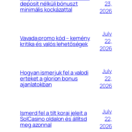
23,
deposit nélküli bónuszt
minimális kockázattal
2026
July
Vavada promo kód – kemény
22,
kritika és valós lehetőségek
2026
July
Hogyan ismerjuk fel a valodi
22,
erteket a glorion bonus
ajanlatokban
2026
July
Ismerd fel a tilt korai jeleit a
22,
SolCasino oldalon és állítsd
meg azonnal
2026