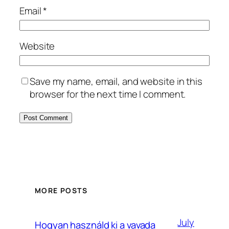
Email
*
Website
Save my name, email, and website in this
browser for the next time I comment.
MORE POSTS
July
Hogyan használd ki a vavada