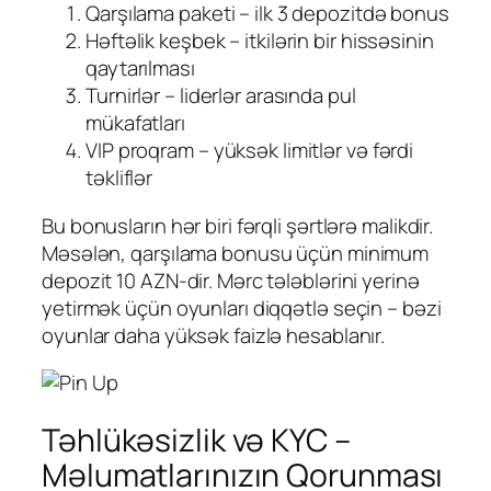
Qarşılama paketi – ilk 3 depozitdə bonus
Həftəlik keşbek – itkilərin bir hissəsinin
qaytarılması
Turnirlər – liderlər arasında pul
mükafatları
VIP proqram – yüksək limitlər və fərdi
təkliflər
Bu bonusların hər biri fərqli şərtlərə malikdir.
Məsələn, qarşılama bonusu üçün minimum
depozit 10 AZN-dir. Mərc tələblərini yerinə
yetirmək üçün oyunları diqqətlə seçin – bəzi
oyunlar daha yüksək faizlə hesablanır.
Təhlükəsizlik və KYC –
Məlumatlarınızın Qorunması