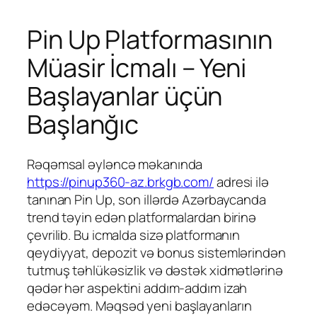
Pin Up Platformasının
Müasir İcmalı – Yeni
Başlayanlar üçün
Başlanğıc
Rəqəmsal əyləncə məkanında
https://pinup360-az.brkgb.com/
adresi ilə
tanınan Pin Up, son illərdə Azərbaycanda
trend təyin edən platformalardan birinə
çevrilib. Bu icmalda sizə platformanın
qeydiyyat, depozit və bonus sistemlərindən
tutmuş təhlükəsizlik və dəstək xidmətlərinə
qədər hər aspektini addım-addım izah
edəcəyəm. Məqsəd yeni başlayanların