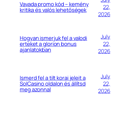
Vavada promo kód – kemény
22,
kritika és valós lehetőségek
2026
July
Hogyan ismerjuk fel a valodi
22,
erteket a glorion bonus
ajanlatokban
2026
July
Ismerd fel a tilt korai jeleit a
22,
SolCasino oldalon és állítsd
meg azonnal
2026