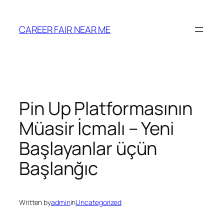
Skip
to
CAREER FAIR NEAR ME
content
Pin Up Platformasının
Müasir İcmalı – Yeni
Başlayanlar üçün
Başlanğıc
Written by
admin
in
Uncategorized