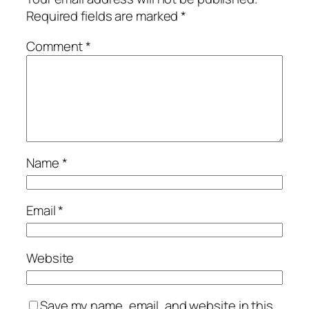
Required fields are marked
*
Comment
*
Name
*
Email
*
Website
Save my name, email, and website in this