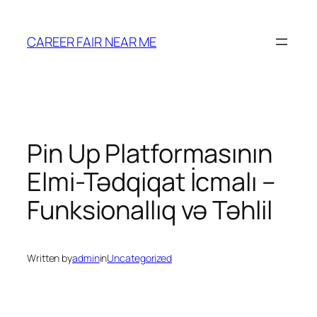
Skip
to
CAREER FAIR NEAR ME
content
Pin Up Platformasının
Elmi-Tədqiqat İcmalı –
Funksionallıq və Təhlil
Written by
admin
in
Uncategorized