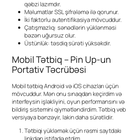
qəbzi lazımdır.
Məlumatlar SSL şifrələmə ilə qorunur.
İki faktorlu autentifikasiya mövcuddur.
Çatışmazlıq: sənədlərin yüklənməsi
bəzən uğursuz olur.
Üstünlük: təsdiq sürəti yüksəkdir.
Mobil Tətbiq – Pin Up-un
Portativ Təcrübəsi
Mobil tətbiq Android və iOS cihazları üçün
mövcuddur. Mən onu sınaqdan keçirdim və
interfeysin işləkliyini, oyun performansını və
bildiriş sistemini qiymətləndirdim. Tətbiq veb
versiyaya bənzəyir, lakin daha sürətlidir.
Tətbiqi yükləmək üçün rəsmi saytdakı
linkdən istifadə etdim.