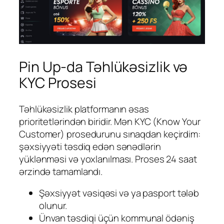
Pin Up-da Təhlükəsizlik və
KYC Prosesi
Təhlükəsizlik platformanın əsas
prioritetlərindən biridir. Mən KYC (Know Your
Customer) prosedurunu sınaqdan keçirdim:
şəxsiyyəti təsdiq edən sənədlərin
yüklənməsi və yoxlanılması. Proses 24 saat
ərzində tamamlandı.
Şəxsiyyət vəsiqəsi və ya pasport tələb
olunur.
Ünvan təsdiqi üçün kommunal ödəniş