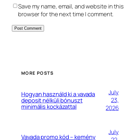
Save my name, email, and website in this
browser for the next time I comment.
MORE POSTS
July
Hogyan használd ki a vavada
23,
deposit nélküli bónuszt
minimális kockázattal
2026
July
Vavada promo kód – kemény
22,