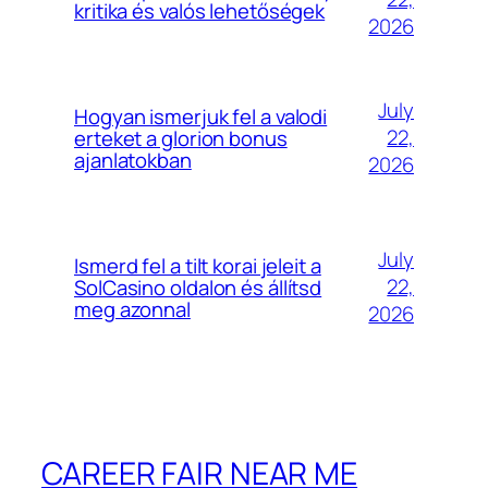
kritika és valós lehetőségek
2026
July
Hogyan ismerjuk fel a valodi
22,
erteket a glorion bonus
ajanlatokban
2026
July
Ismerd fel a tilt korai jeleit a
22,
SolCasino oldalon és állítsd
meg azonnal
2026
CAREER FAIR NEAR ME