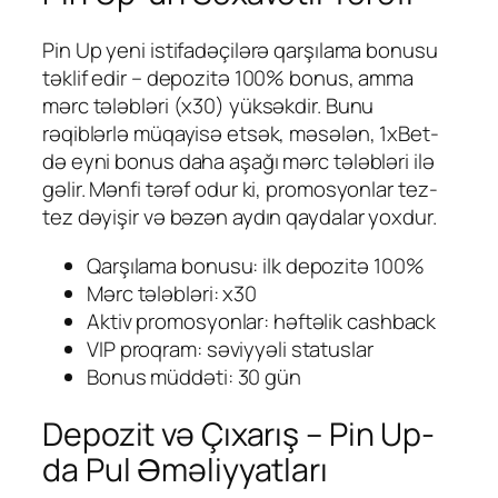
Pin Up yeni istifadəçilərə qarşılama bonusu
təklif edir – depozitə 100% bonus, amma
mərc tələbləri (x30) yüksəkdir. Bunu
rəqiblərlə müqayisə etsək, məsələn, 1xBet-
də eyni bonus daha aşağı mərc tələbləri ilə
gəlir. Mənfi tərəf odur ki, promosyonlar tez-
tez dəyişir və bəzən aydın qaydalar yoxdur.
Qarşılama bonusu: ilk depozitə 100%
Mərc tələbləri: x30
Aktiv promosyonlar: həftəlik cashback
VIP proqram: səviyyəli statuslar
Bonus müddəti: 30 gün
Depozit və Çıxarış – Pin Up-
da Pul Əməliyyatları