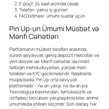
E-poçt: 24 saat ərzində cavab
Telefon: yalnız iş günləri
FAQ bölməsi: ümumi suallar üçün
Pin Up-un Ümumi Müsbət və
Mənfi Cəhətləri
Platformanın müsbət tərəfləri arasında
sürətli qeydiyyat, geniş depozit metodları və
yerli dəstək var. Mənfi cəhətlər isə mobil
tətbiqin məhdudiyyətləri, yüksək mərc
tələbləri və KYC gecikmələridir. Rəqiblərlə
müqayisədə, Pin Up orta səviyyəli
platformadır – nə ən yaxşı, nə də ən pis.
Texnologiya baxımından, təhlükəsizlik və
istifadəçi təcrübəsi yaxşılaşdırıla bilər, amma
ümumilikdə etibarlı seçimdir. Son olaraq, hər