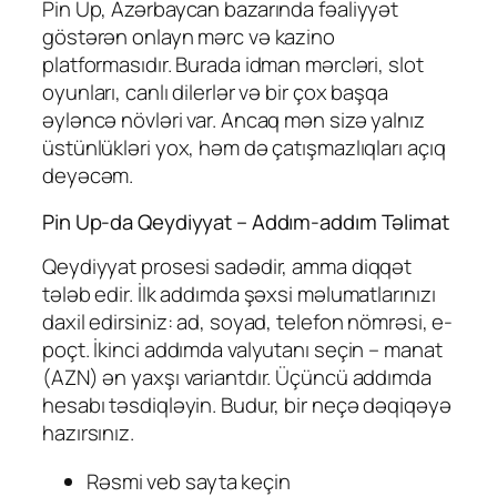
Pin Up, Azərbaycan bazarında fəaliyyət
göstərən onlayn mərc və kazino
platformasıdır. Burada idman mərcləri, slot
oyunları, canlı dilerlər və bir çox başqa
əyləncə növləri var. Ancaq mən sizə yalnız
üstünlükləri yox, həm də çatışmazlıqları açıq
deyəcəm.
Pin Up-da Qeydiyyat – Addım-addım Təlimat
Qeydiyyat prosesi sadədir, amma diqqət
tələb edir. İlk addımda şəxsi məlumatlarınızı
daxil edirsiniz: ad, soyad, telefon nömrəsi, e-
poçt. İkinci addımda valyutanı seçin – manat
(AZN) ən yaxşı variantdır. Üçüncü addımda
hesabı təsdiqləyin. Budur, bir neçə dəqiqəyə
hazırsınız.
Rəsmi veb sayta keçin