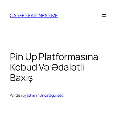
Skip
to
CAREER FAIR NEAR ME
content
Pin Up Platformasına
Kobud Və Ədalətli
Baxış
Written by
admin
in
Uncategorized