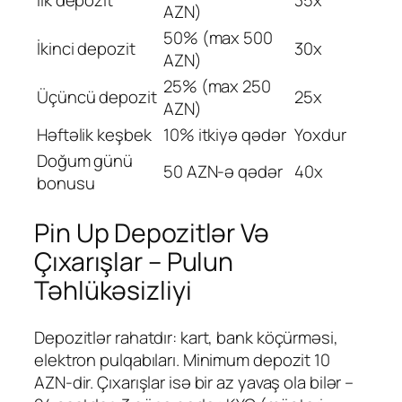
İlk depozit
35x
AZN)
50% (max 500
İkinci depozit
30x
AZN)
25% (max 250
Üçüncü depozit
25x
AZN)
Həftəlik keşbek
10% itkiyə qədər
Yoxdur
Doğum günü
50 AZN-ə qədər
40x
bonusu
Pin Up Depozitlər Və
Çıxarışlar – Pulun
Təhlükəsizliyi
Depozitlər rahatdır: kart, bank köçürməsi,
elektron pulqabıları. Minimum depozit 10
AZN-dir. Çıxarışlar isə bir az yavaş ola bilər –