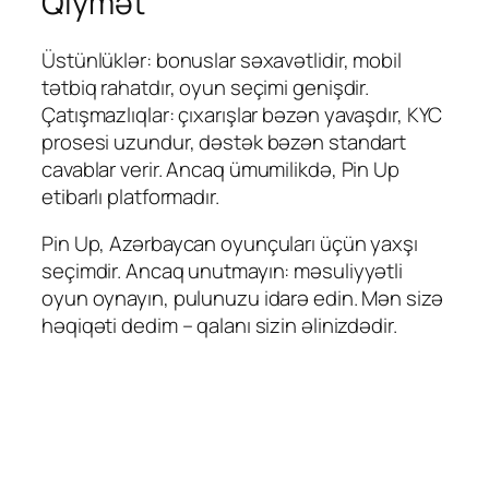
Qiymət
Üstünlüklər: bonuslar səxavətlidir, mobil
tətbiq rahatdır, oyun seçimi genişdir.
Çatışmazlıqlar: çıxarışlar bəzən yavaşdır, KYC
prosesi uzundur, dəstək bəzən standart
cavablar verir. Ancaq ümumilikdə, Pin Up
etibarlı platformadır.
Pin Up, Azərbaycan oyunçuları üçün yaxşı
seçimdir. Ancaq unutmayın: məsuliyyətli
oyun oynayın, pulunuzu idarə edin. Mən sizə
həqiqəti dedim – qalanı sizin əlinizdədir.