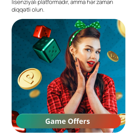
lisenziyalı platformadır, amma hər zaman
diqqətli olun.