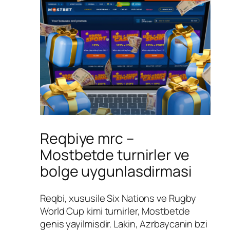
Reqbiye mrc –
Mostbetde turnirler ve
bolge uygunlasdirmasi
Reqbi, xususile Six Nations ve Rugby
World Cup kimi turnirler, Mostbetde
genis yayilmisdir. Lakin, Azrbaycanin bzi