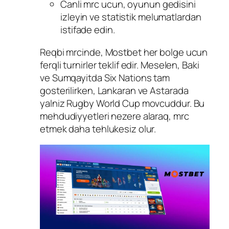
Canli mrc ucun, oyunun gedisini
izleyin ve statistik melumatlardan
istifade edin.
Reqbi mrcinde, Mostbet her bolge ucun
ferqli turnirler teklif edir. Meselen, Baki
ve Sumqayitda Six Nations tam
gosterilirken, Lankaran ve Astarada
yalniz Rugby World Cup movcuddur. Bu
mehdudiyyetleri nezere alaraq, mrc
etmek daha tehlukesiz olur.