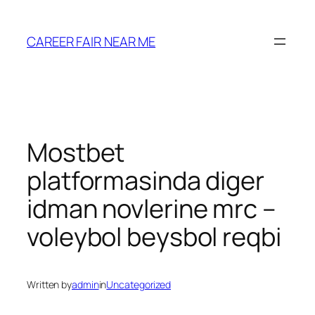
Skip
to
CAREER FAIR NEAR ME
content
Mostbet
platformasinda diger
idman novlerine mrc –
voleybol beysbol reqbi
Written by
admin
in
Uncategorized