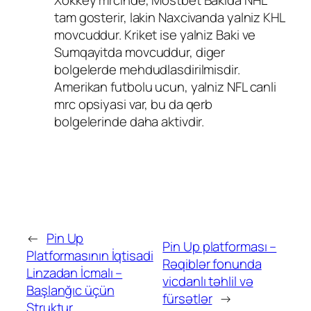
tam gosterir, lakin Naxcivanda yalniz KHL
movcuddur. Kriket ise yalniz Baki ve
Sumqayitda movcuddur, diger
bolgelerde mehdudlasdirilmisdir.
Amerikan futbolu ucun, yalniz NFL canli
mrc opsiyasi var, bu da qerb
bolgelerinde daha aktivdir.
←
Pin Up
Pin Up platforması –
Platformasının İqtisadi
Rəqiblər fonunda
Linzadan İcmalı –
vicdanlı təhlil və
Başlanğıc üçün
fürsətlər
→
Struktur