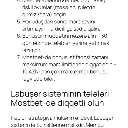
Mərc tələblərini ödəmək üçün aşağı
riskli oyunlar (məsələn, ruletdə
qırmızı/qara) seçin.
Hər uduşdan sonra mərc sayını
artırmayın – ardıcıllığa sadiq qalın.
Bonusun müddətini nəzərə alın – 30
gün ərzində tələbləri yerinə yetirmək
lazımdır.
Mostbet-də bonus istifadəsi zamanı
maksimum mərc limitlərinə diqqət edin –
10 AZN-dən çox mərc etmək bonusu
ləğv edə bilər.
Labuşer sisteminin tələləri –
Mostbet-də diqqətli olun
Heç bir strategiya mükəmməl deyil. Labuşer
sistemi də öz risklərinə malikdir. Mən bu