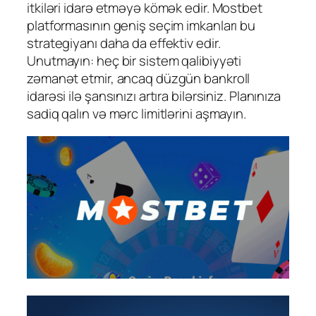
itkiləri idarə etməyə kömək edir. Mostbet
platformasının geniş seçim imkanları bu
strategiyanı daha da effektiv edir.
Unutmayın: heç bir sistem qalibiyyəti
zəmanət etmir, ancaq düzgün bankroll
idarəsi ilə şansınızı artıra bilərsiniz. Planınıza
sadiq qalın və mərc limitlərini aşmayın.