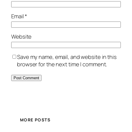
Email
*
Website
Save my name, email, and website in this
browser for the next time I comment.
MORE POSTS