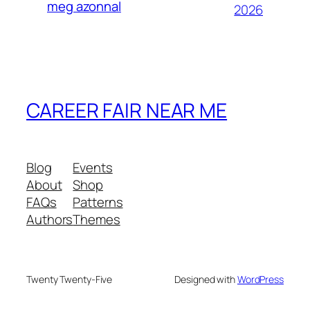
meg azonnal
2026
CAREER FAIR NEAR ME
Blog
Events
About
Shop
FAQs
Patterns
Authors
Themes
Twenty Twenty-Five
Designed with
WordPress