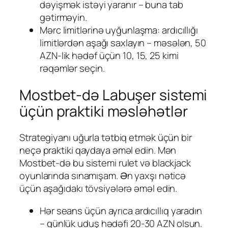
dəyişmək istəyi yaranır – buna tab
gətirməyin.
Mərc limitlərinə uyğunlaşma: ardıcıllığı
limitlərdən aşağı saxlayın – məsələn, 50
AZN-lik hədəf üçün 10, 15, 25 kimi
rəqəmlər seçin.
Mostbet-də Labuşer sistemi
üçün praktiki məsləhətlər
Strategiyanı uğurla tətbiq etmək üçün bir
neçə praktiki qaydaya əməl edin. Mən
Mostbet-də bu sistemi rulet və blackjack
oyunlarında sınamışam. Ən yaxşı nəticə
üçün aşağıdakı tövsiyələrə əməl edin.
Hər seans üçün ayrıca ardıcıllıq yaradın
– günlük uduş hədəfi 20-30 AZN olsun.