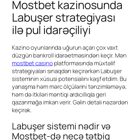
Mostbet kazinosunda
Labuşer strategiyası
ilə pul idarəçiliyi
Kazino oyunlarında uğurun açarı çox vaxt
düzgün bankroll idarəetməsindən keçir. Mən
mostbet casino
platformasında müxtəlif
strategiyaları sınaqdan keçirərkən Labuşer
sisteminin xüsusi potensialını kəşf etdim. Bu
yanaşma həm mərc ölçülərini tənzimləməyə,
həm də itkiləri məntiqi ardıcıllıqla geri
qazanmağa imkan verir. Gəlin detalı nəzərdən
keçirək.
Labuşer sistemi nədir və
Mostbet-də necə tətbiq