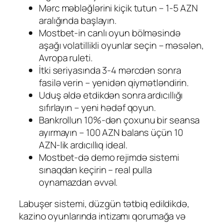
Mərc məbləğlərini kiçik tutun – 1-5 AZN
aralığında başlayın.
Mostbet-in canlı oyun bölməsində
aşağı volatillikli oyunlar seçin – məsələn,
Avropa ruleti.
İtki seriyasında 3-4 mərcdən sonra
fasilə verin – yenidən qiymətləndirin.
Uduş əldə etdikdən sonra ardıcıllığı
sıfırlayın – yeni hədəf qoyun.
Bankrollun 10%-dən çoxunu bir seansa
ayırmayın – 100 AZN balans üçün 10
AZN-lik ardıcıllıq ideal.
Mostbet-də demo rejimdə sistemi
sınaqdan keçirin – real pulla
oynamazdan əvvəl.
Labuşer sistemi, düzgün tətbiq edildikdə,
kazino oyunlarında intizamı qorumağa və