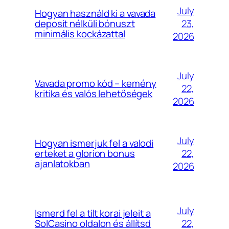
July
Hogyan használd ki a vavada
23,
deposit nélküli bónuszt
minimális kockázattal
2026
July
Vavada promo kód – kemény
22,
kritika és valós lehetőségek
2026
July
Hogyan ismerjuk fel a valodi
22,
erteket a glorion bonus
ajanlatokban
2026
July
Ismerd fel a tilt korai jeleit a
22,
SolCasino oldalon és állítsd