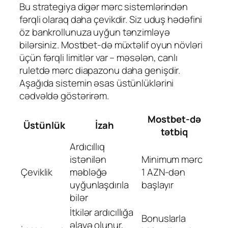
Bu strategiya digər mərc sistemlərindən
fərqli olaraq daha çevikdir. Siz uduş hədəfini
öz bankrollunuza uyğun tənzimləyə
bilərsiniz. Mostbet-də müxtəlif oyun növləri
üçün fərqli limitlər var – məsələn, canlı
ruletdə mərc diapazonu daha genişdir.
Aşağıda sistemin əsas üstünlüklərini
cədvəldə göstərirəm.
Mostbet-də
Üstünlük
İzah
tətbiq
Ardıcıllıq
istənilən
Minimum mərc
Çeviklik
məbləğə
1 AZN-dən
uyğunlaşdırıla
başlayır
bilər
İtkilər ardıcıllığa
Bonuslarla
əlavə olunur,